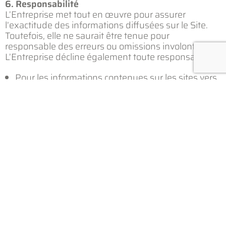
6. Responsabilité
L’Entreprise met tout en œuvre pour assurer
l’exactitude des informations diffusées sur le Site.
Toutefois, elle ne saurait être tenue pour
responsable des erreurs ou omissions involontaires.
L’Entreprise décline également toute responsabilité :
Pour les informations contenues sur les sites vers
lesquels renvoient les liens
hypertextes du Site,
Pour d’éventuelles interruptions ou
dysfonctionnements du Site dues à des causes
techniques ou à des facteurs externes,
Pour d’éventuelles incompatibilités avec certains
navigateurs ou systèmes
d’exploitation.
7. Évolution de cette politique
Cette politique de confidentialité pourra être mise à
jour en fonction des évolutions légales ou
techniques. Toute modification substantielle sera
notifiée sur cette page, avec indication de la date de